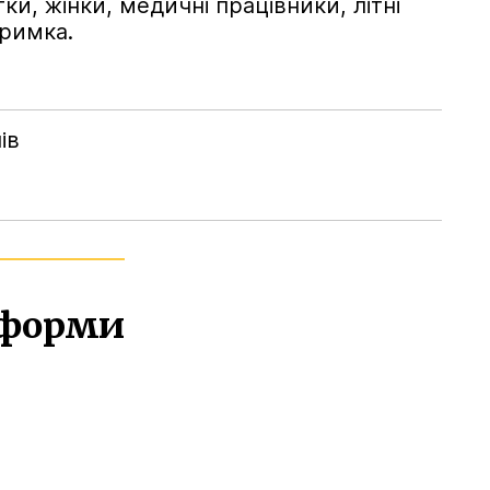
ки, жінки, медичні працівники, літні
тримка.
ів
атформи