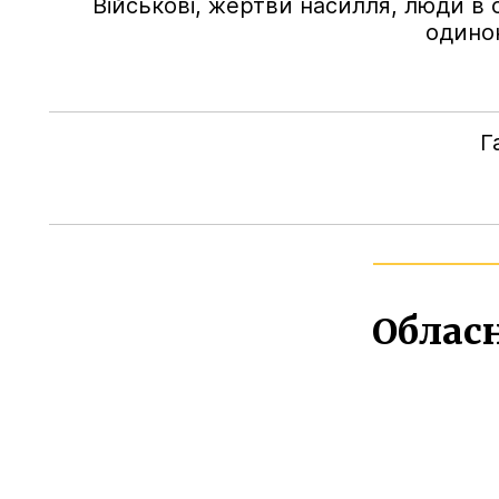
Військові, жертви насилля, люди в с
одинок
Г
Обласн