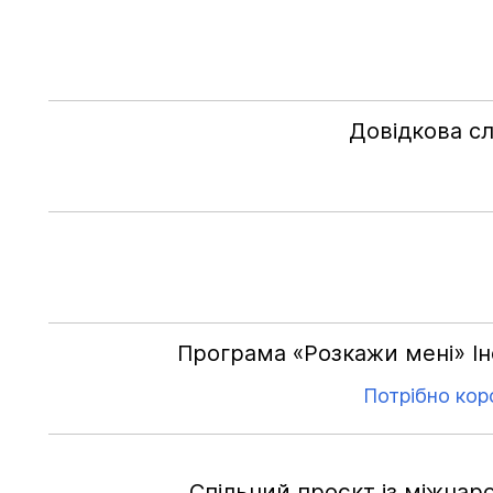
Довідкова сл
Програма «Розкажи мені» Ін
Потрібно коро
Спільний проєкт із міжнар