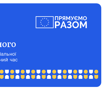
ного
іальної
ний час