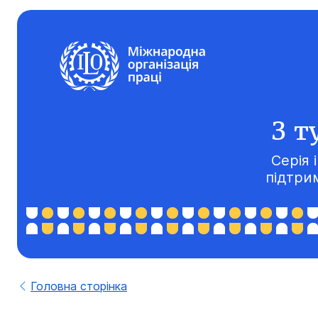
З т
Серія 
підтри
Головна сторінка