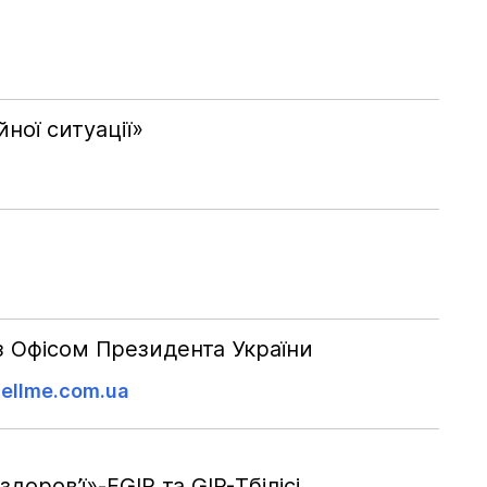
ної ситуації»
з Офісом Президента України
tellme.com.ua
ров’ї»-FGIP та GIP-Тбілісі