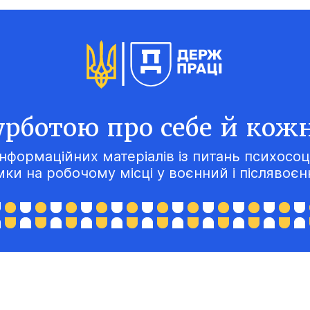
урботою про себе й кож
інформаційних матеріалів із питань психосоц
мки на робочому місці у воєнний і післявоєн