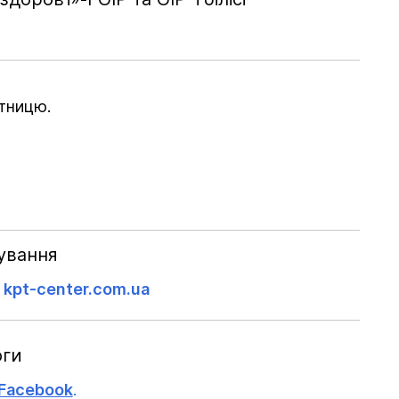
ятницю.
тування
і
kpt-center.com.ua
оги
 Facebook
.