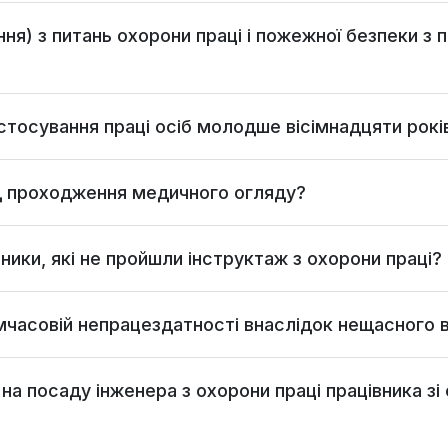
ня) з питань охорони праці і пожежної безпеки з 
стосування праці осіб молодше вісімнадцяти рокі
ід проходження медичного огляду?
ики, які не пройшли інструктаж з охорони праці?
часовій непрацездатності внаслідок нещасного в
а посаду інженера з охорони праці працівника зі