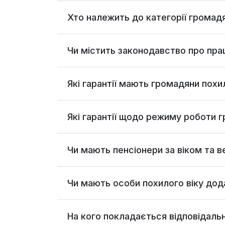
Хто належить до категорії громадя
Чи містить законодавство про пра
Які гарантії мають громадяни похи
Які гарантії щодо режиму роботи г
Чи мають пенсіонери за віком та в
Чи мають особи похилого віку дода
На кого покладається відповідальн