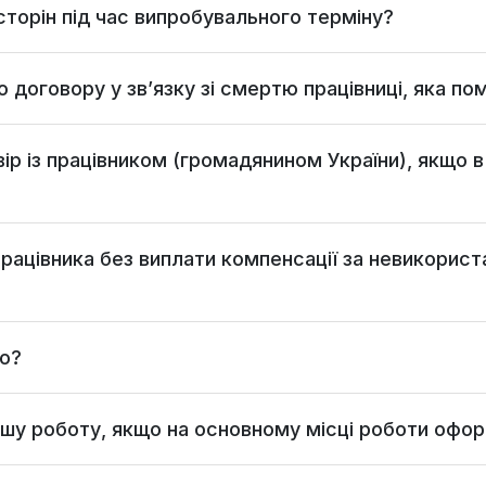
сторін під час випробувального терміну?
 договору у зв’язку зі смертю працівниці, яка п
р із працівником (громадянином України), якщо в
ацівника без виплати компенсації за невикориста
ою?
шу роботу, якщо на основному місці роботи офо