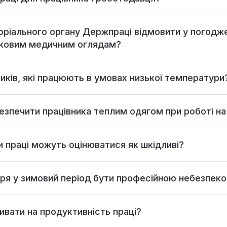
иторіального органу Держпраці відмовити у погодже
’язковим медичним оглядам?
вників, які працюють в умовах низької температури
езпечити працівника теплим одягом при роботі на
и праці можуть оцінюватися як шкідливі?
тря у зимовий період бути професійною небезпек
ивати на продуктивність праці?