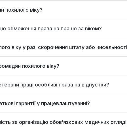
н похилого віку?
цю обмеження права на працю за віком?
лого віку у разі скорочення штату або чисельності
ромадян похилого віку?
етерани праці особливі права на відпустки?
ткові гарантії у працевлаштуванні?
ість за організацію обов’язкових медичних огляді