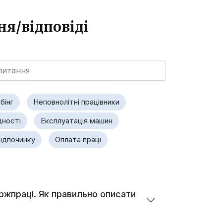
ня/відповіді
бінг
Неповнолітні працівники
дності
Експлуатація машин
відпочинку
Оплата праці
ержпраці. Як правильно описати