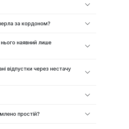
омерла за кордоном?
 нього наявний лише
ні відпустки через нестачу
рмлено простій?