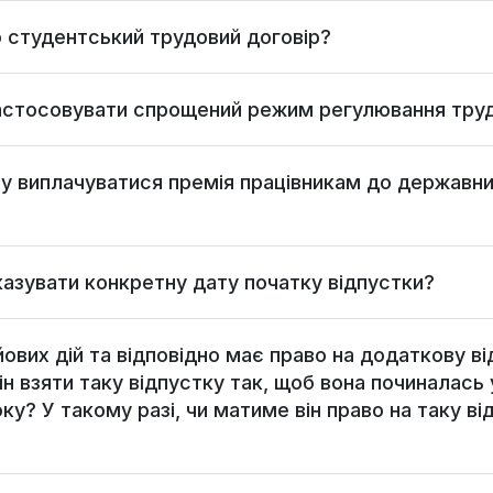
 студентський трудовий договір?
застосовувати спрощений режим регулювання труд
ну виплачуватися премія працівникам до державни
казувати конкретну дату початку відпустки?
ових дій та відповідно має право на додаткову ві
ін взяти таку відпустку так, щоб вона починалась 
оку? У такому разі, чи матиме він право на таку в