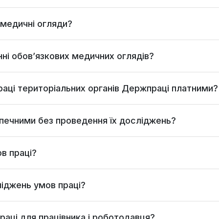
 медичні огляди?
ні обов’язкових медичних оглядів?
и праці територіальних органів Держпраці платними?
печними без проведення їх досліджень?
в праці?
ліджень умов праці?
аці для працівника і роботодавця?