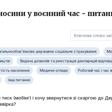
носини у воєнний час - питан
агальнообов'язкове державне соціальне страхування
Мо
ництві
Видача дозволів та реєстрація декларацій відпові
тість населення
Медичні огляди
Робочий час і час 
Інші питання
й тиск (мобінг) і хочу звернутися зі скаргою до Д
евірка?