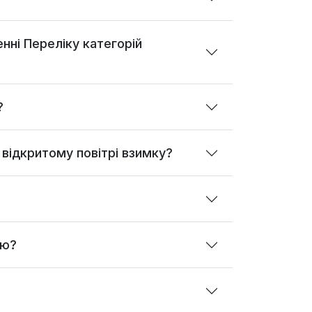
нні Переліку категорій
?
 відкритому повітрі взимку?
ою?