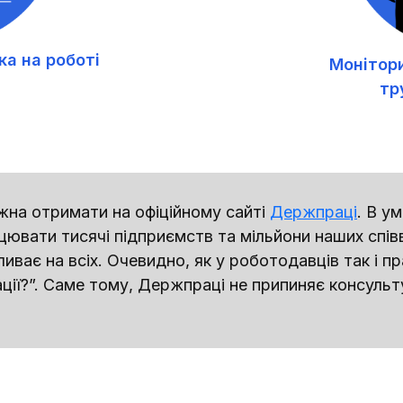
а на роботі
Монітор
тр
на отримати на офіційному сайті
Держпраці
. В у
вати тисячі підприємств та мільйони наших співві
ває на всіх. Очевидно, як у роботодавців так і пр
туації?”. Саме тому, Держпраці не припиняє консуль