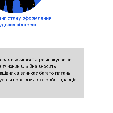
инг стану оформлення
удових відносин
мовах військової агресії окупантів
тчизників. Війна вносить
ацівників виникає багато питань:
тувати працівників та роботодавців